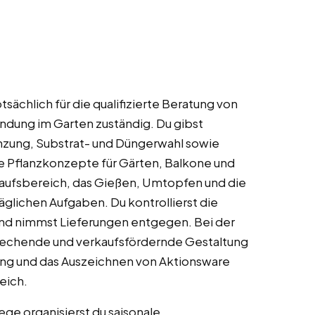
sächlich für die qualifizierte Beratung von
ndung im Garten zuständig. Du gibst
zung, Substrat- und Düngerwahl sowie
lle Pflanzkonzepte für Gärten, Balkone und
kaufsbereich, das Gießen, Umtopfen und die
lichen Aufgaben. Du kontrollierst die
nd nimmst Lieferungen entgegen. Bei der
prechende und verkaufsfördernde Gestaltung
ung und das Auszeichnen von Aktionsware
eich.
e organisierst du saisonale