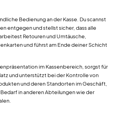
undliche Bedienung an der Kasse. Du scannst
 entgegen und stellst sicher, dass alle
earbeitest Retouren und Umtäusche,
denkarten und führst am Ende deiner Schicht
arenpräsentation im Kassenbereich, sorgst für
tz und unterstützt bei der Kontrolle von
Produkten und deren Standorten im Geschäft,
i Bedarf in anderen Abteilungen wie der
alen.