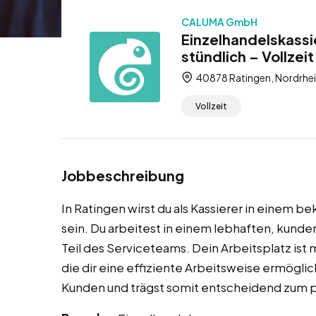
CALUMA GmbH
Einzelhandelskassi
stündlich – Vollzeit
40878 Ratingen, Nordrhei
Vollzeit
Jobbeschreibung
In Ratingen wirst du als Kassierer in einem 
sein. Du arbeitest in einem lebhaften, kunde
Teil des Serviceteams. Dein Arbeitsplatz is
die dir eine effiziente Arbeitsweise ermöglic
Kunden und trägst somit entscheidend zum 