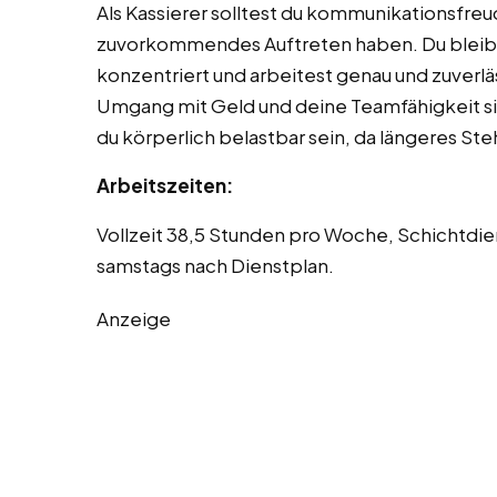
Als Kassierer solltest du kommunikationsfreud
zuvorkommendes Auftreten haben. Du bleibst
konzentriert und arbeitest genau und zuverl
Umgang mit Geld und deine Teamfähigkeit si
du körperlich belastbar sein, da längeres St
Arbeitszeiten:
Vollzeit 38,5 Stunden pro Woche, Schichtdie
samstags nach Dienstplan.
Anzeige