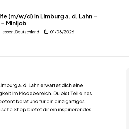
fe (m/w/d) in Limburg a. d. Lahn –
 – Minijob
 Hessen, Deutschland
01/08/2026
imburg a. d. Lahn erwartet dich eine
keit im Modebereich. Du bist Teil eines
ent berät und für ein einzigartiges
ische Shop bietet dir ein inspirierendes