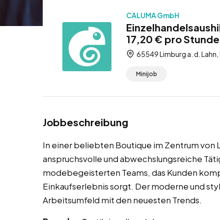
CALUMA GmbH
Einzelhandelsaushil
17,20 € pro Stunde
65549 Limburg a. d. Lahn,
Minijob
Jobbeschreibung
In einer beliebten Boutique im Zentrum von L
anspruchsvolle und abwechslungsreiche Tätig
modebegeisterten Teams, das Kunden kompet
Einkaufserlebnis sorgt. Der moderne und styl
Arbeitsumfeld mit den neuesten Trends.