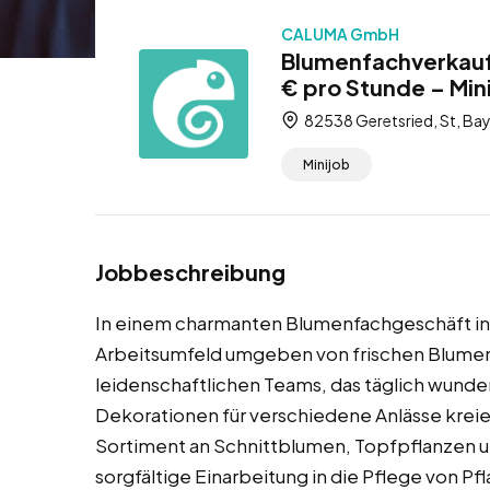
CALUMA GmbH
Blumenfachverkaufs
€ pro Stunde – Min
82538 Geretsried, St, Ba
Minijob
Jobbeschreibung
In einem charmanten Blumenfachgeschäft in G
Arbeitsumfeld umgeben von frischen Blumen u
leidenschaftlichen Teams, das täglich wun
Dekorationen für verschiedene Anlässe kreier
Sortiment an Schnittblumen, Topfpflanzen un
sorgfältige Einarbeitung in die Pflege von P