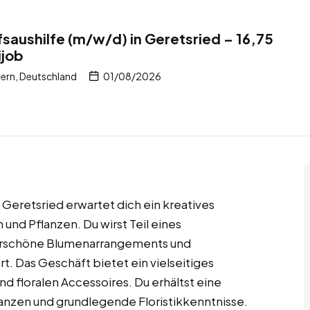
aushilfe (m/w/d) in Geretsried – 16,75
ijob
yern, Deutschland
01/08/2026
eretsried erwartet dich ein kreatives
nd Pflanzen. Du wirst Teil eines
derschöne Blumenarrangements und
t. Das Geschäft bietet ein vielseitiges
d floralen Accessoires. Du erhältst eine
flanzen und grundlegende Floristikkenntnisse.