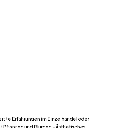
l erste Erfahrungen im Einzelhandel oder
it Pflanzen und Blumen – Ästhetisches