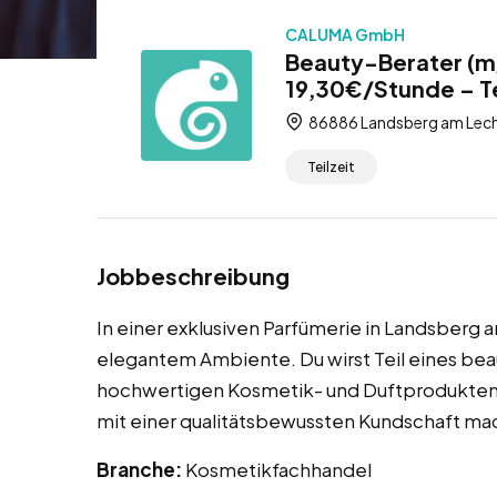
CALUMA GmbH
Beauty-Berater (m
19,30€/Stunde – Te
86886 Landsberg am Lech
Teilzeit
Jobbeschreibung
In einer exklusiven Parfümerie in Landsberg am
elegantem Ambiente. Du wirst Teil eines b
hochwertigen Kosmetik- und Duftprodukten.
mit einer qualitätsbewussten Kundschaft mac
Branche:
Kosmetikfachhandel