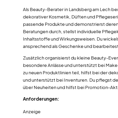
Als Beauty-Berater in Landsberg am Lech be
dekorativer Kosmetik, Düften und Pflegeseri
passende Produkte und demonstrierst dere
Beratungen durch, stellst individuelle Pfle
Inhaltsstoffe und Wirkungsweisen. Du wickel
ansprechend als Geschenke und bearbeites
Zusätzlich organisierst du kleine Beauty-Ev
besondere Anlässe und unterstützt bei Mak
zu neuen Produktlinien teil, hilfst bei der d
und unterstützt bei Inventuren. Du pflegst 
über Neuheiten und hilfst bei Promotion-Ak
Anforderungen:
Anzeige