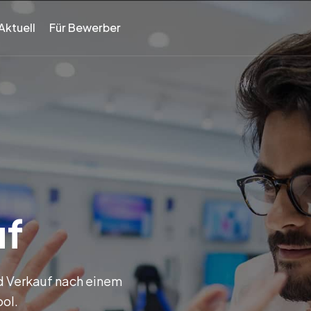
Aktuell
Für Bewerber
uf
d Verkauf nach einem
ool.