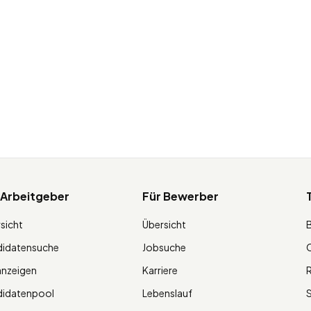
 Arbeitgeber
Für Bewerber
sicht
Übersicht
didatensuche
Jobsuche
O
anzeigen
Karriere
R
didatenpool
Lebenslauf
S