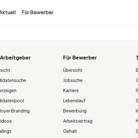
Aktuell
Für Bewerber
 Arbeitgeber
Für Bewerber
sicht
Übersicht
didatensuche
Jobsuche
O
anzeigen
Karriere
R
didatenpool
Lebenslauf
S
oyer Branding
Bewerbung
I
videos
Arbeitsvertrag
M
ilings
Gehalt