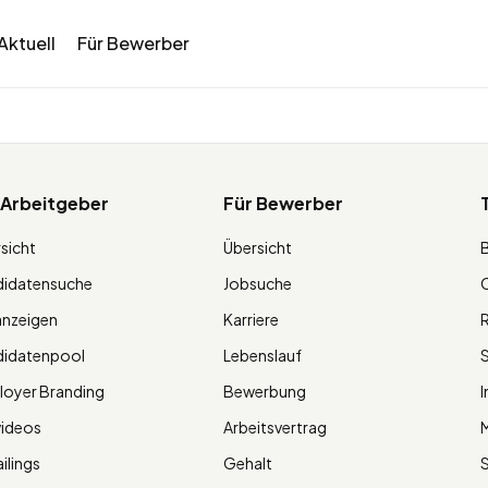
Aktuell
Für Bewerber
 Arbeitgeber
Für Bewerber
sicht
Übersicht
didatensuche
Jobsuche
O
anzeigen
Karriere
R
didatenpool
Lebenslauf
S
oyer Branding
Bewerbung
I
videos
Arbeitsvertrag
M
ilings
Gehalt