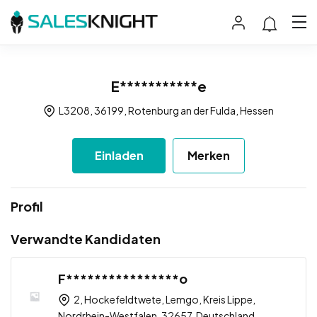
E***********e
L3208, 36199, Rotenburg an der Fulda, Hessen
Einladen
Merken
Profil
Verwandte Kandidaten
F****************o
2, Hockefeldtwete, Lemgo, Kreis Lippe,
Nordrhein-Westfalen, 32657, Deutschland