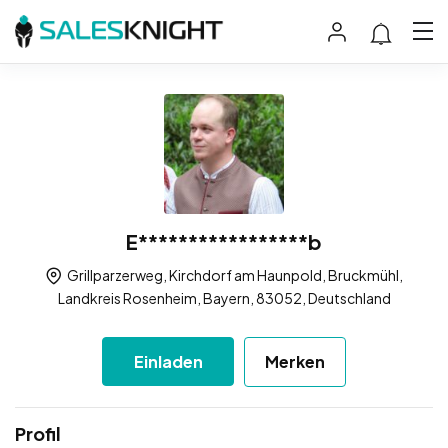
E*****************b
Grillparzerweg, Kirchdorf am Haunpold, Bruckmühl,
Landkreis Rosenheim, Bayern, 83052, Deutschland
Einladen
Merken
Profil