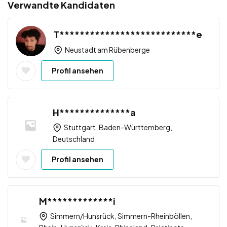
Verwandte Kandidaten
T***************************e
Neustadt am Rübenberge
Profil ansehen
H**************a
Stuttgart, Baden-Württemberg,
Deutschland
Profil ansehen
M*************i
Simmern/Hunsrück, Simmern-Rheinböllen,