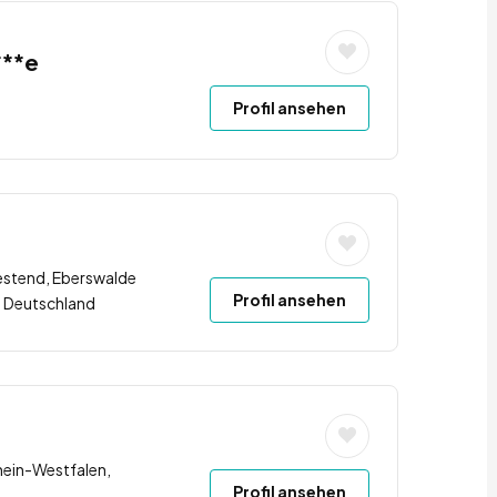
***e
Profil ansehen
estend, Eberswalde
Profil ansehen
, Deutschland
hein-Westfalen,
Profil ansehen