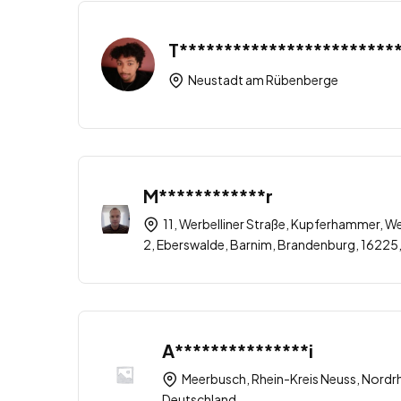
T************************
Neustadt am Rübenberge
M************r
11, Werbelliner Straße, Kupferhammer, W
2, Eberswalde, Barnim, Brandenburg, 16225
A***************i
Meerbusch, Rhein-Kreis Neuss, Nordr
Deutschland