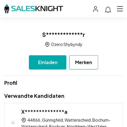
S*************r
Ozero Shybyndy
Einladen
Merken
Profil
Verwandte Kandidaten
X**************a
44866, Günnigfeld, Wattenscheid, Bochum-
Wattenscheid, Bochum, Nordrhein-Westfalen,