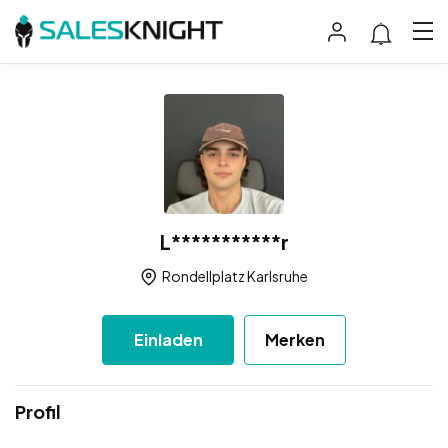
L***********r
Rondellplatz Karlsruhe
Einladen
Merken
Profil