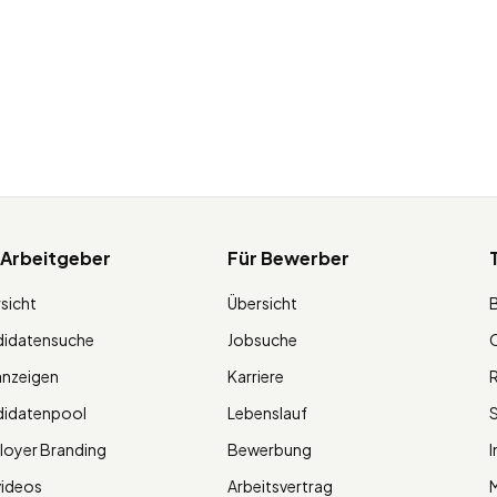
 Arbeitgeber
Für Bewerber
sicht
Übersicht
didatensuche
Jobsuche
O
anzeigen
Karriere
R
didatenpool
Lebenslauf
S
oyer Branding
Bewerbung
I
videos
Arbeitsvertrag
M