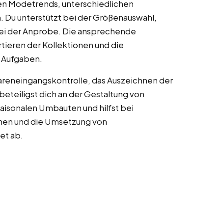
llen Modetrends, unterschiedlichen
 Du unterstützt bei der Größenauswahl,
bei der Anprobe. Die ansprechende
rtieren der Kollektionen und die
n Aufgaben.
areneingangskontrolle, das Auszeichnen der
eteiligst dich an der Gestaltung von
saisonalen Umbauten und hilfst bei
onen und die Umsetzung von
et ab.