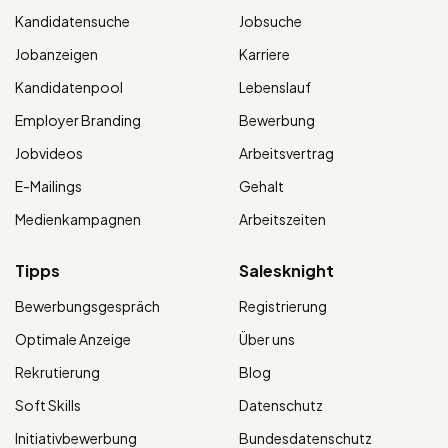
Kandidatensuche
Jobsuche
Jobanzeigen
Karriere
Kandidatenpool
Lebenslauf
Employer Branding
Bewerbung
Jobvideos
Arbeitsvertrag
E-Mailings
Gehalt
Medienkampagnen
Arbeitszeiten
Tipps
Salesknight
Bewerbungsgespräch
Registrierung
Optimale Anzeige
Über uns
Rekrutierung
Blog
Soft Skills
Datenschutz
Initiativbewerbung
Bundesdatenschutz