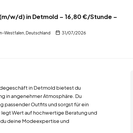
 (m/w/d) in Detmold – 16,80 €/Stunde –
n-Westfalen, Deutschland
31/07/2026
odegeschäft in Detmold bietest du
tung in angenehmer Atmosphäre. Du
 passender Outfits und sorgst für ein
r legt Wert auf hochwertige Beratung und
dem du deine Modeexpertise und