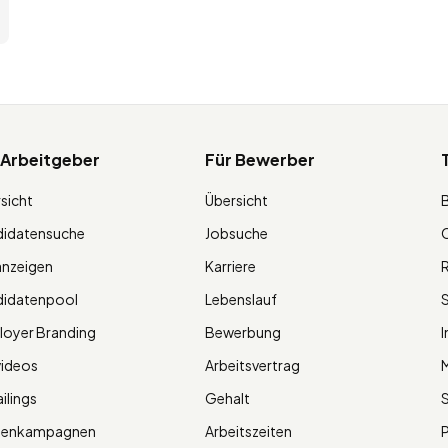
 Arbeitgeber
Für Bewerber
sicht
Übersicht
didatensuche
Jobsuche
O
anzeigen
Karriere
R
didatenpool
Lebenslauf
S
oyer Branding
Bewerbung
I
videos
Arbeitsvertrag
M
ilings
Gehalt
ienkampagnen
Arbeitszeiten
P