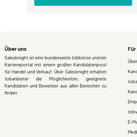
Über uns
Für
Salesknight ist eine bundesweite Jobbörse und ein
Über
Karriereportal mit einem großen Kandidatenpool
Kan
für Handel und Verkauf. Über Salesknight erhalten
Jobanbieter die Möglichkeiten, geeignete
Job
Kandidaten und Bewerber aus allen Bereichen zu
Kan
finden.
Empl
Job
E-Ma
Med